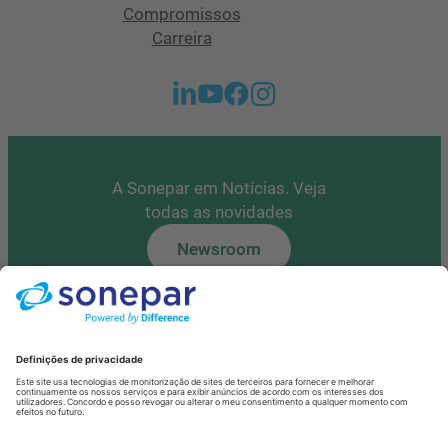
Compromissos
Carreira
A Sonepar em Notícias. Veja
todas as novidades
Newsroom
Tem alguma questão?
Contacte-nos
Fale Connosco