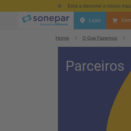
Está a decorrer o nosso inqu
Lojas
Com
Menu
Home
O Que Fazemos
Parceiros