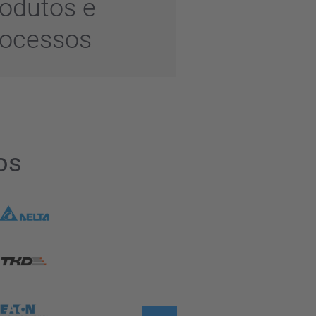
odutos e
rocessos
os