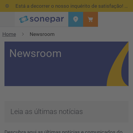
Está a decorrer o nosso inquérito de satisfação!
Res
Menu
Home
Newsroom
Newsroom
Leia as últimas notícias
Descubra aqui as últimas notícias e comunicados do