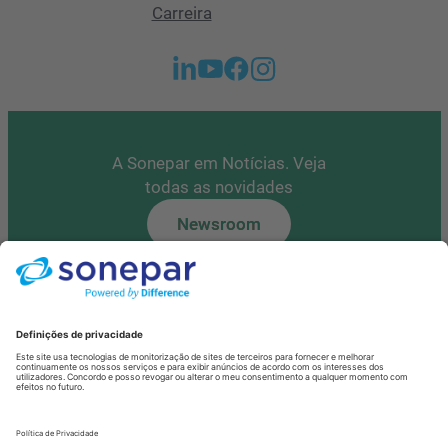
Carreira
A Sonepar em Notícias. Veja
todas as novidades
Newsroom
Tem alguma questão?
Contacte-nos
Fale Connosco