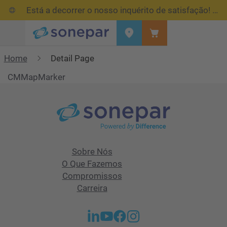
Está a decorrer o nosso inquérito de satisfação!
Res
Menu
Home
Detail Page
CMMapMarker
Sobre Nós
O Que Fazemos
Compromissos
Carreira