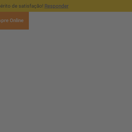
érito de satisfação!
Responder
pre Online