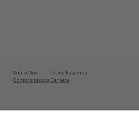
Sobre Nós
O Que Fazemos
Compromissos
Carreira
Tem alguma questão?
Newsroom