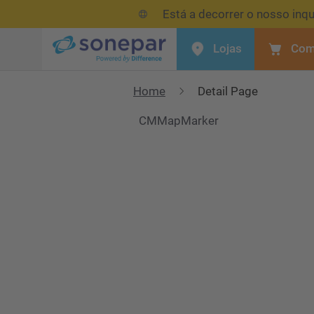
Está a decorrer o nosso inqu
Lojas
Com
Menu
Home
Detail Page
CMMapMarker