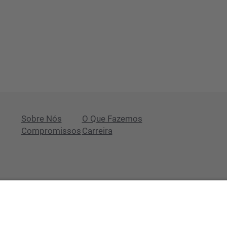
Sobre Nós
O Que Fazemos
Compromissos
Carreira
Tem alguma questão?
Newsroom