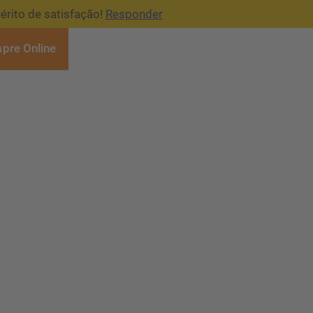
érito de satisfação!
Responder
pre Online