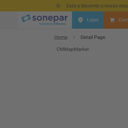
Está a decorrer o nosso inqu
Lojas
Com
Menu
Home
Detail Page
CMMapMarker