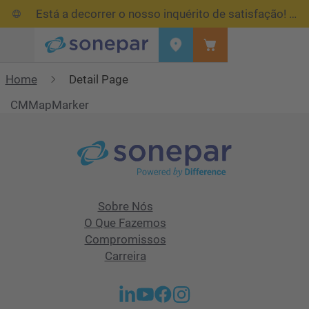
Está a decorrer o nosso inquérito de satisfação!
Res
Menu
Home
Detail Page
CMMapMarker
Sobre Nós
O Que Fazemos
Compromissos
Carreira