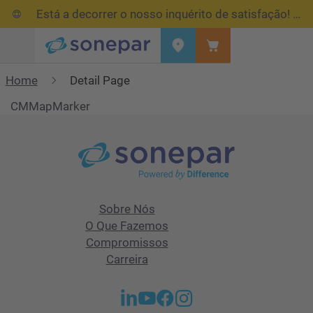
Está a decorrer o nosso inquérito de satisfação!
Res
Menu
Home
Detail Page
CMMapMarker
Sobre Nós
O Que Fazemos
Compromissos
Carreira