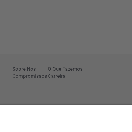
Sobre Nós
O Que Fazemos
Compromissos
Carreira
Tem alguma questão?
Newsroom