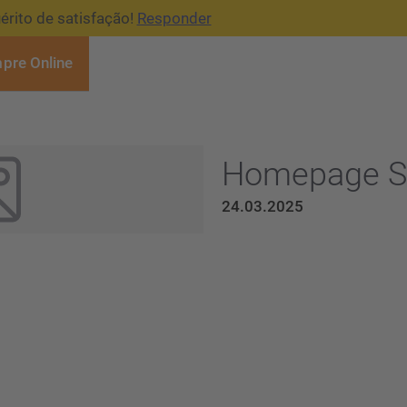
érito de satisfação!
Responder
pre Online
Homepage St
24.03.2025