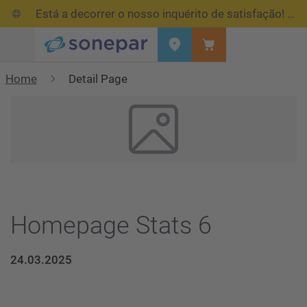
Está a decorrer o nosso inquérito de satisfação!
Res
Menu
Home
Detail Page
Homepage Stats 6
24.03.2025