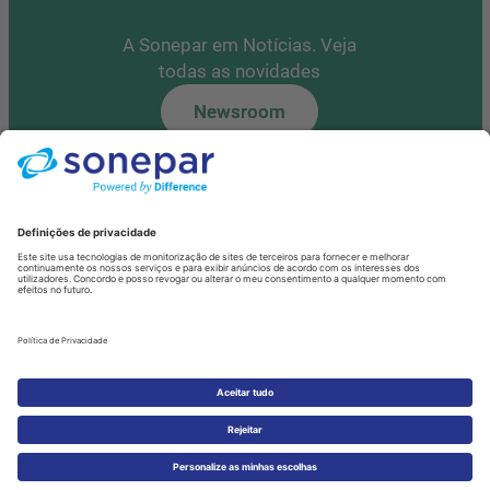
A Sonepar em Notícias. Veja
todas as novidades
Newsroom
Tem alguma questão?
Contacte-nos
Fale Connosco
Política de Privacidade de Dados
Cookies
© 2026 Sonepar