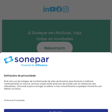
A Sonepar em Notícias. Veja
todas as novidades
Newsroom
Tem alguma questão?
Contacte-nos
Fale Connosco