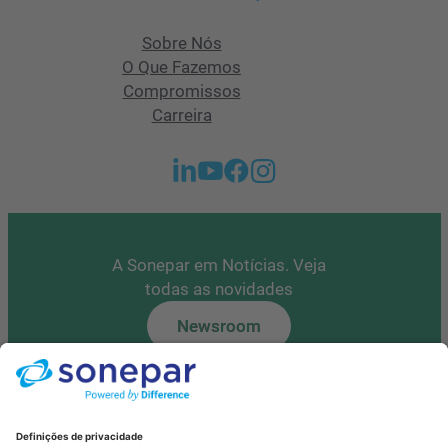
Sobre Nós
O Que Fazemos
Compromissos
Carreira
A Sonepar em Notícias. Veja
todas as novidades
Newsroom