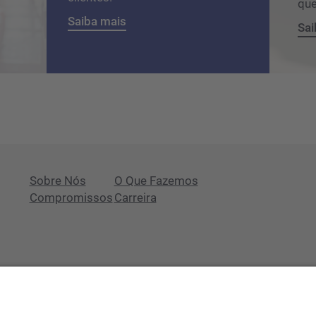
que
Saiba mais
Sai
Sobre Nós
O Que Fazemos
Compromissos
Carreira