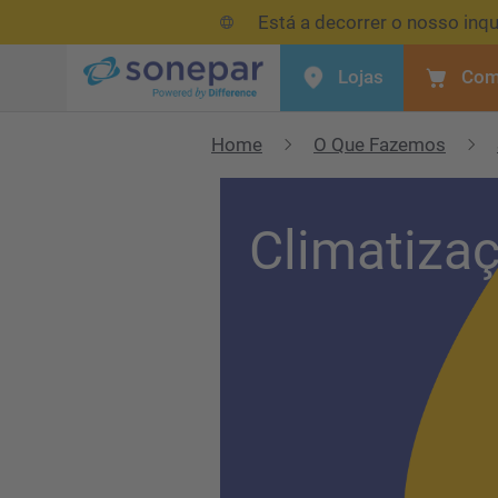
Está a decorrer o nosso inqu
Lojas
Com
Menu
Home
O Que Fazemos
Climatiza