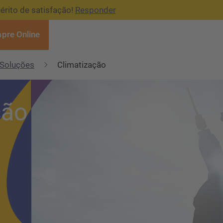
érito de satisfação!
Responder
pre Online
Soluções
Climatização
ção