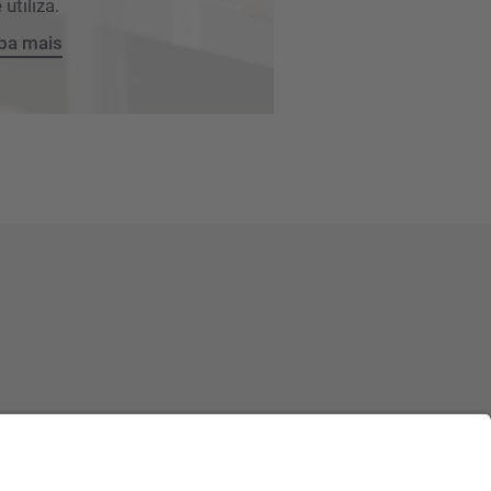
 utiliza.
ba mais