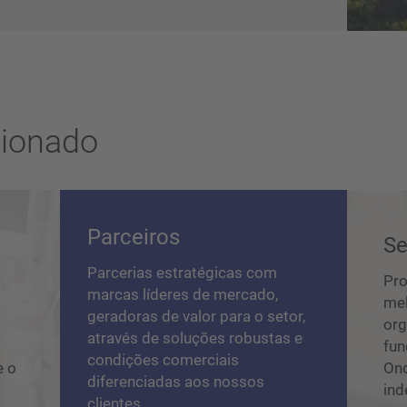
cionado
Parceiros
Se
Parcerias estratégicas com
Pro
marcas líderes de mercado,
mel
geradoras de valor para o setor,
org
através de soluções robustas e
.
fun
condições comerciais
e o
Ond
diferenciadas aos nossos
a
ind
clientes.