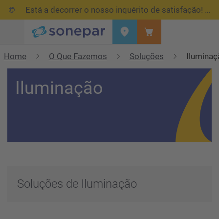
Está a decorrer o nosso inquérito de satisfação!
Res
Menu
Home
O Que Fazemos
Soluções
Iluminaç
Iluminação
Soluções de Iluminação