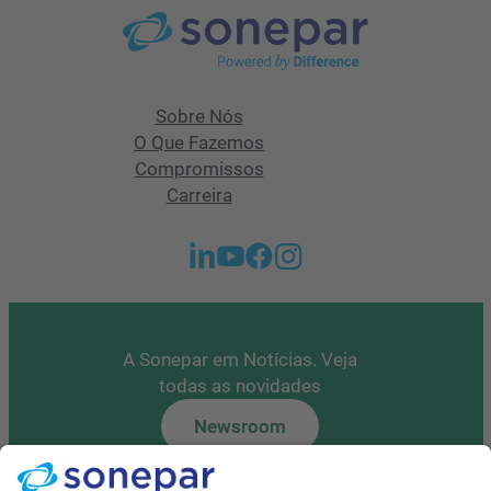
Sobre Nós
O Que Fazemos
Compromissos
Carreira
A Sonepar em Notícias. Veja
todas as novidades
Newsroom