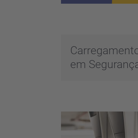
Carregament
em Seguranç