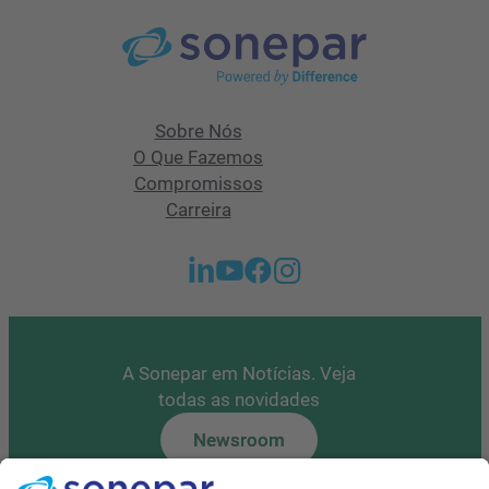
Sobre Nós
O Que Fazemos
Compromissos
Carreira
A Sonepar em Notícias. Veja
todas as novidades
Newsroom