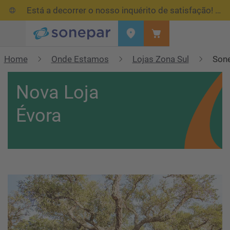
Está a decorrer o nosso inquérito de satisfação!
Res
Menu
Home
Onde Estamos
Lojas Zona Sul
Sone
Nova Loja
Évora